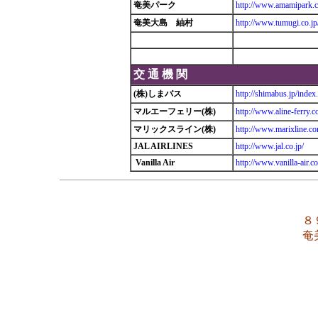
奄美パーク
http://www.amamipark.c
奄美大島 紬村
http://www.tumugi.co.jp
交 通 機 関
(株)しまバス
http://shimabus.jp/index
マルエーフェリー(株)
http://www.aline-ferry.
マリックスライン(株)
http://www.marixline.co
JAL AIRLINES
http://www.jal.co.jp/
Vanilla Air
http://www.vanilla-air.c
８
奄