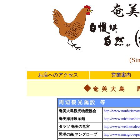
(Si
お店へのアクセス
営業案内
◆
奄美大島 
周 辺 観 光 施 設 等
奄美大島観光物産協会
http://www.nonbiriamam
奄美海洋展示館
http://www.michinoshim
タラソ 奄美の竜宮
http://www.wellnessdev
黒潮の森 マングローブ
http://www.mangrovepa